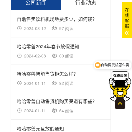
公司新闻
行业动态
在
线
自助售卖饮料机场地费多少，如何谈？
医院
客
服
2024-03-12
97 阅读
20
哈哈零兽2024年春节放假通知
双开
2024-02-08
60 阅读
20
自动售货机怎么卖
可以介绍下你们的产品么
哈哈零兽智能售货柜怎么样？
冷冻
2024-01-11
92 阅读
20
哈哈零兽自动售货机购买渠道有哪些？
关于
2024-01-11
64 阅读
20
哈哈零兽元旦放假通知
智能