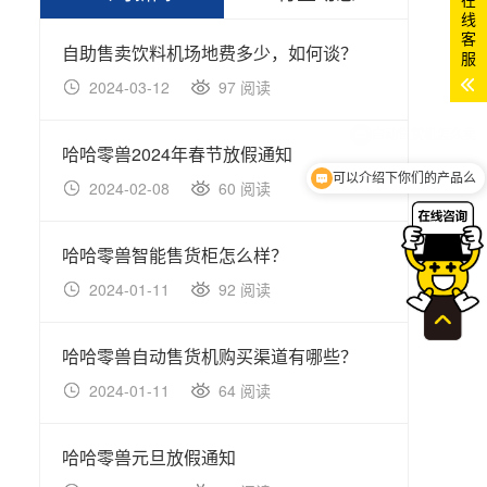
公司新闻
行业动态
线
客
服
自助售卖饮料机场地费多少，如何谈？
医院
2024-03-12
97 阅读
20
哈哈零兽2024年春节放假通知
双开
可以介绍下你们的产品么
2024-02-08
60 阅读
20
哈哈零兽智能售货柜怎么样？
冷冻
2024-01-11
92 阅读
20
哈哈零兽自动售货机购买渠道有哪些？
关于
2024-01-11
64 阅读
20
哈哈零兽元旦放假通知
智能