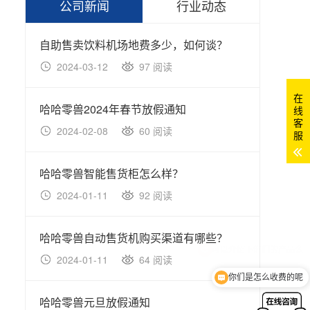
公司新闻
行业动态
自助售卖饮料机场地费多少，如何谈？
医院
2024-03-12
97 阅读
20
在
哈哈零兽2024年春节放假通知
双开
线
客
2024-02-08
60 阅读
20
服
哈哈零兽智能售货柜怎么样？
冷冻
2024-01-11
92 阅读
20
哈哈零兽自动售货机购买渠道有哪些？
关于
2024-01-11
64 阅读
20
你们是怎么收费的呢
哈哈零兽元旦放假通知
智能