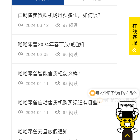
公司新闻
行业动态
自助售卖饮料机场地费多少，如何谈？
医院
在
2024-03-12
97 阅读
20
线
客
服
哈哈零兽2024年春节放假通知
双开
2024-02-08
60 阅读
20
哈哈零兽智能售货柜怎么样？
冷冻
2024-01-11
92 阅读
20
你们是怎么收费的呢
哈哈零兽自动售货机购买渠道有哪些？
关于
2024-01-11
64 阅读
20
哈哈零兽元旦放假通知
智能