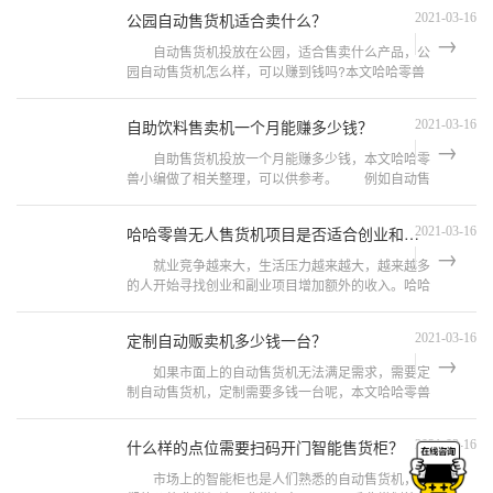
供参考。 1、行业发展趋势
公园自动售货机适合卖什么？
2021-03-16
自动售货机投放在公园，适合售卖什么产品，公
园自动售货机怎么样，可以赚到钱吗?本文哈哈零兽
小编整理了相关信息，可供参考。 首先来看看自
动售货机售卖的产品类型有哪些
自助饮料售卖机一个月能赚多少钱？
2021-03-16
自助售货机投放一个月能赚多少钱，本文哈哈零
兽小编做了相关整理，可以供参考。 例如自动售
货机放置在办公楼。租用的自动售货机或在夏季以共
享模式通过电力冷却的自动售
哈哈零兽无人售货机项目是否适合创业和副业需求？
2021-03-16
就业竞争越来大，生活压力越来越大，越来越多
的人开始寻找创业和副业项目增加额外的收入。哈哈
零兽无人售货机项目是否适合创业和副业需求，本文
哈哈零兽小编做了相关整理，可供
定制自动贩卖机多少钱一台？
2021-03-16
如果市面上的自动售货机无法满足需求，需要定
制自动售货机，定制需要多钱一台呢，本文哈哈零兽
整理了相关信息可供参考。 不同的定制需求需要
的价格也是不同的，主要分为这三
什么样的点位需要扫码开门智能售货柜？
2021-03-16
市场上的智能柜也是人们熟悉的自动售货机，他