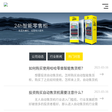
公司动态
行业新闻
热门问答
如何购买使用哈哈零兽智能售货柜？
2021-03-16
想要投资自动售货机，怎样购买自动智能售货
柜，购买了之后如何使用，怎样来上货，自动售货机
是如何结账的呢?本文哈哈零兽小编以哈哈零兽智能
售货柜为例整理关于智能售货柜购买，
投资购买自动售货机需要注意什么？
2021-03-16
无人自动售货机行业进入门槛低，行业发展趋势
好被很多的投资者看好，那么进入自动售货机行业需
要需要什么呢，本文哈哈零兽小编整理了相关信息可