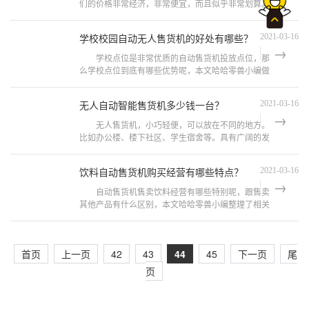
们的价格非常经济，非常便宜，而且似乎非常划算。
如果您是智能售货柜运营商或计划引入智能柜的可以
关注一下。 1、 哪些场景需
学校校园自动无人售货机的好处有哪些？
2021-03-16
学校点位是非常优质的自动售货机投放点位，那
么学校点位到底有哪些优势呢，本文哈哈零兽小编做
了相关整理，可供参考。 1、占地小，可利用空
间多。一台自动售货机一般为2至3
无人自动智能售货机多少钱一台？
2021-03-16
无人售货机，小巧轻便，可以放在不同的地方。
比如办公楼、楼下社区、学生宿舍等。具有广阔的发
展前景。目前，在许多地方都能看到无人售货机的身
影。这也让不少投资者或者想从
饮料自动售货机购买经营有哪些特点？
2021-03-16
自动售货机售卖饮料经营有哪些特别呢，跟售卖
其他产品有什么区别，本文哈哈零兽小编整理了相关
信息，可供参考。 自动售货机特点 1、在商
品搭配的灵活度上，智能零售柜可
首页
上一页
42
43
44
45
下一页
尾
页