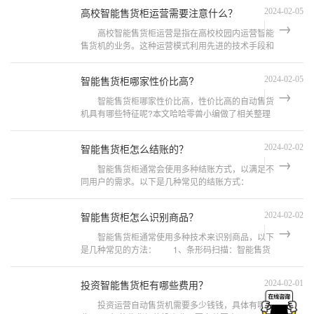
情况和需求，提供有关免费投放
高校智能售货柜运营需要注意什么？
2024-02-05
高校智能售货柜运营是指在高校校园内运营智能
售货机的业务。这种运营模式利用先进的技术手段和
自动化设备，为高校学生和教职工提供便利的购物体
验。 下面是一些关于高
智能售货柜哪家性价比高?
2024-02-05
智能售货柜哪家性价比高，性价比高的自动售货
机具有哪些特征呢?本文哈哈零兽小编做了相关整理
可供参考。 性价比高的自动售货机应具备以下特
点： 1、可靠稳定：自动售货
智能售货柜怎么结账的？
2024-02-02
智能售货柜通常会使用多种结账方式，以满足不
同用户的需求。以下是几种常见的结账方式：
1、现金支付：智能售货柜可以提供纸币和硬币接收
器，使用户可以使用现金进行支付。
智能售货柜怎么识别商品？
2024-02-02
智能售货柜通常使用多种技术来识别商品，以下
是几种常见的方法： 1、条形码扫描：智能售货
柜上配备有条形码扫描器，当商品被放入售货柜时，
扫描器可以读取商品上的条形码信息，
投资智能售货柜有哪些费用？
2024-02-01
投资运营自动售货机需要多少钱钱，具体有哪些