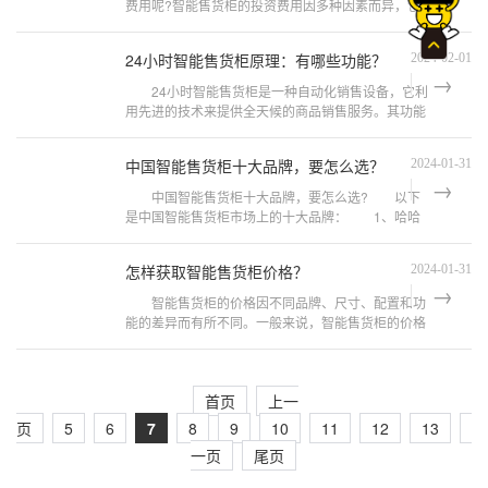
费用呢?智能售货柜的投资费用因多种因素而异，包
括售货柜类型、品牌、尺寸、功能等。以下是一些常
见的费用项目： 1、设备费用
24小时智能售货柜原理：有哪些功能？
2024-02-01
24小时智能售货柜是一种自动化销售设备，它利
用先进的技术来提供全天候的商品销售服务。其功能
如下： 1、库存管理：智能售货柜内部配备有传
感器和电子设备，用于监测和管理
中国智能售货柜十大品牌，要怎么选？
2024-01-31
中国智能售货柜十大品牌，要怎么选? 以下
是中国智能售货柜市场上的十大品牌： 1、哈哈
零兽 2、中吉 3、兴元 4、小麦便利
5、嗨购 6、轻购云 7、乐
怎样获取智能售货柜价格？
2024-01-31
智能售货柜的价格因不同品牌、尺寸、配置和功
能的差异而有所不同。一般来说，智能售货柜的价格
区间可以从几千元到数万元不等。以下是一些价格参
考： 1、小型智能售货柜(
首页
上一
页
5
6
7
8
9
10
11
12
13
1
一页
尾页